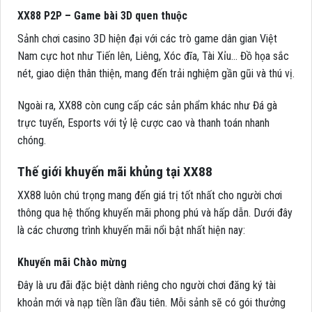
XX88 P2P – Game bài 3D quen thuộc
Sảnh chơi casino 3D hiện đại với các trò game dân gian Việt
Nam cực hot như Tiến lên, Liêng, Xóc đĩa, Tài Xỉu… Đồ họa sắc
nét, giao diện thân thiện, mang đến trải nghiệm gần gũi và thú vị.
Ngoài ra, XX88 còn cung cấp các sản phẩm khác như Đá gà
trực tuyến, Esports với tỷ lệ cược cao và thanh toán nhanh
chóng.
Thế giới khuyến mãi khủng tại XX88
XX88 luôn chú trọng mang đến giá trị tốt nhất cho người chơi
thông qua hệ thống khuyến mãi phong phú và hấp dẫn. Dưới đây
là các chương trình khuyến mãi nổi bật nhất hiện nay:
Khuyến mãi Chào mừng
Đây là ưu đãi đặc biệt dành riêng cho người chơi đăng ký tài
khoản mới và nạp tiền lần đầu tiên. Mỗi sảnh sẽ có gói thưởng