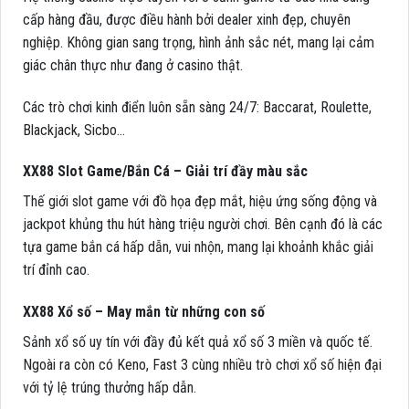
cấp hàng đầu, được điều hành bởi dealer xinh đẹp, chuyên
nghiệp. Không gian sang trọng, hình ảnh sắc nét, mang lại cảm
giác chân thực như đang ở casino thật.
Các trò chơi kinh điển luôn sẵn sàng 24/7: Baccarat, Roulette,
Blackjack, Sicbo…
XX88 Slot Game/Bắn Cá – Giải trí đầy màu sắc
Thế giới slot game với đồ họa đẹp mắt, hiệu ứng sống động và
jackpot khủng thu hút hàng triệu người chơi. Bên cạnh đó là các
tựa game bắn cá hấp dẫn, vui nhộn, mang lại khoảnh khắc giải
trí đỉnh cao.
XX88 Xổ số – May mắn từ những con số
Sảnh xổ số uy tín với đầy đủ kết quả xổ số 3 miền và quốc tế.
Ngoài ra còn có Keno, Fast 3 cùng nhiều trò chơi xổ số hiện đại
với tỷ lệ trúng thưởng hấp dẫn.